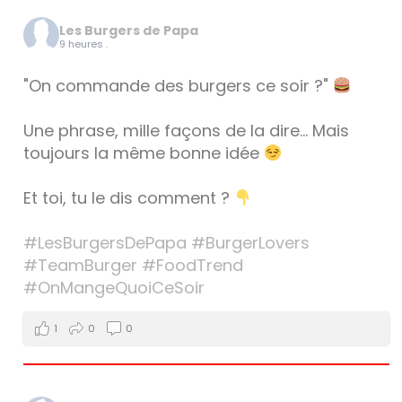
Les Burgers de Papa
9 heures .
"On commande des burgers ce soir ?"
Une phrase, mille façons de la dire… Mais
toujours la même bonne idée
Et toi, tu le dis comment ?
#LesBurgersDePapa
#BurgerLovers
#TeamBurger
#FoodTrend
#OnMangeQuoiCeSoir
1
0
0