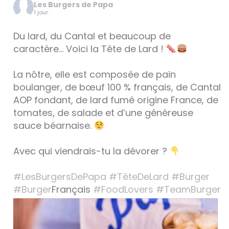
Les Burgers de Papa
1 jour .
Du lard, du Cantal et beaucoup de
caractère… Voici la Tête de Lard !
La nôtre, elle est composée de pain
boulanger, de bœuf 100 % français, de Cantal
AOP fondant, de lard fumé origine France, de
tomates, de salade et d’une généreuse
sauce béarnaise.
Avec qui viendrais-tu la dévorer ?
#LesBurgersDePapa
#TêteDeLard
#Burger
#Burger
Français
#FoodLovers
#TeamBurger