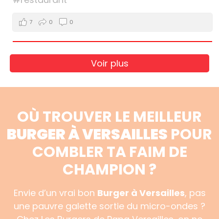
7
0
0
Voir plus
OÙ TROUVER LE MEILLEUR
BURGER À VERSAILLES
POUR
COMBLER TA FAIM DE
CHAMPION ?
Envie d’un vrai bon
Burger à Versailles
, pas
une pauvre galette sortie du micro-ondes ?